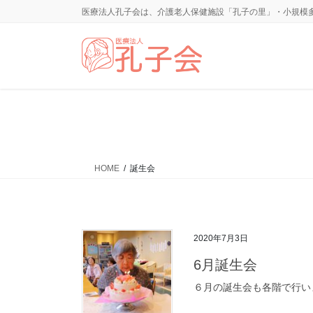
コ
ナ
医療法人孔子会は、介護老人保健施設「孔子の里」・小規模
ン
ビ
テ
ゲ
ン
ー
ツ
シ
に
ョ
移
ン
動
に
移
動
HOME
誕生会
2020年7月3日
6月誕生会
６月の誕生会も各階で行い