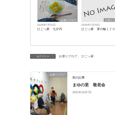
お便りブログ
お便り
2026年7月31日
2026年7月20日
ひごっ家 七夕
ひごっ家 茅の輪くぐ
お便りブログ
、
ひごっ家
カテゴリー
お便りブログ
前の記事
まゆの里 敬老会
2021年10月7日