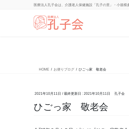
コ
ナ
医療法人孔子会は、介護老人保健施設「孔子の里」・小規模
ン
ビ
テ
ゲ
ン
ー
ツ
シ
に
ョ
移
ン
動
に
移
動
HOME
お便りブログ
ひごっ家 敬老会
2021年10月11日
/ 最終更新日 :
2021年10月11日
孔子会
ひごっ家 敬老会