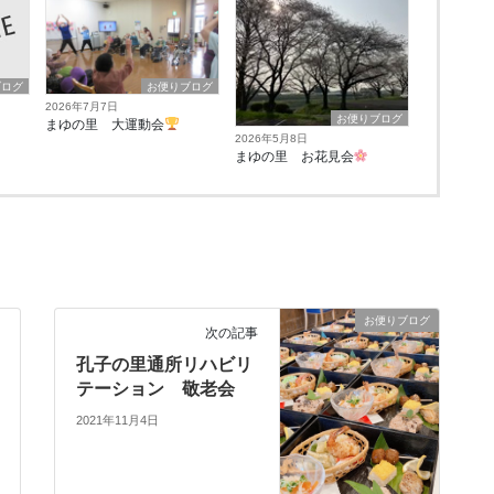
ブログ
お便りブログ
2026年7月7日
お便りブログ
り
まゆの里 大運動会
2026年5月8日
まゆの里 お花見会
お便りブログ
次の記事
孔子の里通所リハビリ
テーション 敬老会
2021年11月4日