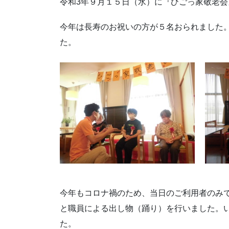
令和3年９月１５日（水）に『ひごっ家敬老
今年は長寿のお祝いの方が５名おられました
た。
今年もコロナ禍のため、当日のご利用者のみ
と職員による出し物（踊り）を行いました。
た。