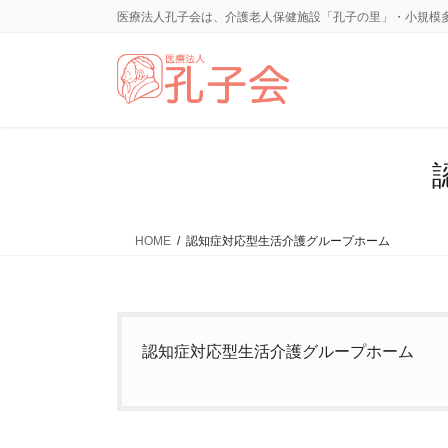
コ
ナ
医療法人孔子会は、介護老人保健施設「孔子の里」・小規模
ン
ビ
テ
ゲ
ン
ー
ツ
シ
に
ョ
移
ン
動
に
移
動
HOME
認知症対応型生活介護グループホーム
認知症対応型生活介護グループホーム