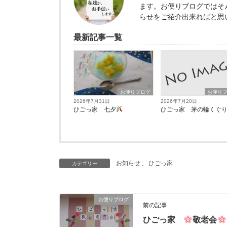
ます。お便りブログではそ
らせをご紹介出来ればと思
最新記事一覧
お便りブログ
お便り
2026年7月31日
2026年7月20日
ひごっ家 七夕
ひごっ家 茅の輪くぐ
お知らせ
、
ひごっ家
カテゴリー
お便りブログ
前の記事
ひごっ家
敬老会