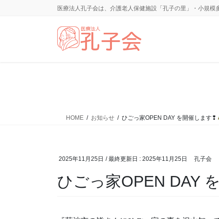
コ
ナ
医療法人孔子会は、介護老人保健施設「孔子の里」・小規模
ン
ビ
テ
ゲ
ン
ー
ツ
シ
に
ョ
移
ン
動
に
移
動
HOME
お知らせ
ひごっ家OPEN DAY を開催します❢
2025年11月25日
/ 最終更新日 :
2025年11月25日
孔子会
ひごっ家OPEN DAY